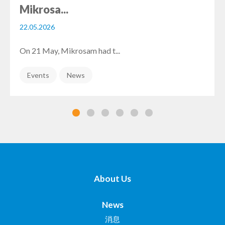
Mikrosa...
22.05.2026
On 21 May, Mikrosam had t...
Events
News
About Us
News
消息