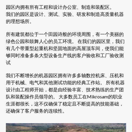
园区内拥有所有工程和设计办公室、制造和装配区。
我们的园区是设计、测试、实验、研发和制造高质量机器
的理想场所。
所有建筑都位于一个田园诗般的环境周围，有一个美丽的
绿色公园和鼓舞人心的员工环境。 在我们的园区里，我们
有几个带重型起重机和坚固地面的高屋顶车间，使我们能
够同时准备多条大型设备生产线的客户验收和工厂验收测
试
我们不断增长的机器园区拥有许多多轴数控机床、压机和
用于机械、电气和其他测试功能的经典工作站。 所有机器
设计由工程师开始，都是由经验丰富、技术熟练的生产团
队和装配操作员领导的。 大多数员工在Mikrosam的职业
生涯都很长，这不仅确保了稳定且不断提高的技能基础，
还确保了客户服务的连续性。