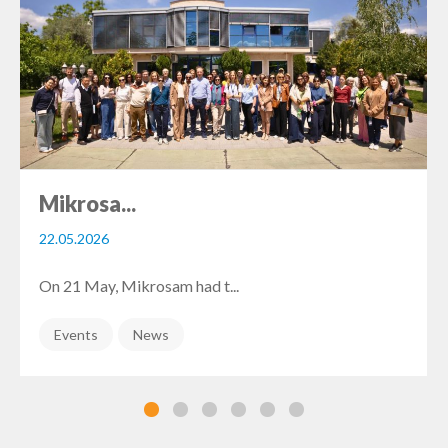
Mikrosa...
22.05.2026
On 21 May, Mikrosam had t...
Events
News